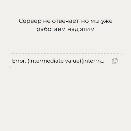
Сервер не отвечает, но мы уже
работаем над этим
Error: (intermediate value)(intermediate value)(intermediate value).replaceAll is not a function