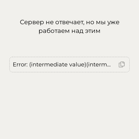
Сервер не отвечает, но мы уже
работаем над этим
Error: (intermediate value)(intermediate value)(intermediate value).replaceAll is not a function