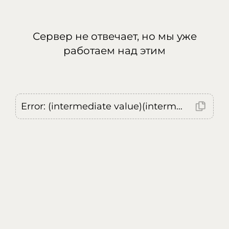
Сервер не отвечает, но мы уже
работаем над этим
Error: (intermediate value)(intermediate value)(intermediate value).replaceAll is not a function